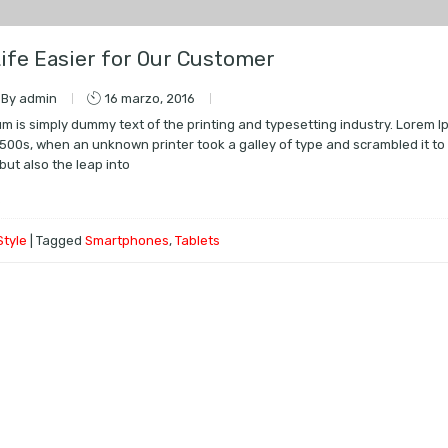
ife Easier for Our Customer
 By admin
16 marzo, 2016
m is simply dummy text of the printing and typesetting industry. Lorem
1500s, when an unknown printer took a galley of type and scrambled it to
but also the leap into
e
Style
|
Tagged
Smartphones
,
Tablets